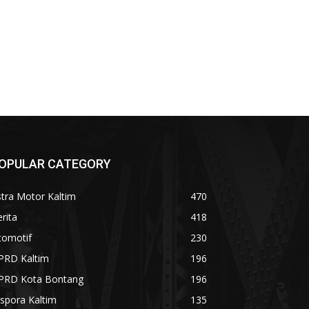
OPULAR CATEGORY
tra Motor Kaltim
470
rita
418
tomotif
230
PRD Kaltim
196
PRD Kota Bontang
196
spora Kaltim
135