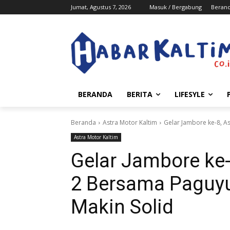
Jumat, Agustus 7, 2026
Masuk / Bergabung
Beran
BERANDA
BERITA
LIFESYLE
Beranda
Astra Motor Kaltim
Gelar Jambore ke-8, A
Astra Motor Kaltim
Gelar Jambore ke-
2 Bersama Paguy
Makin Solid