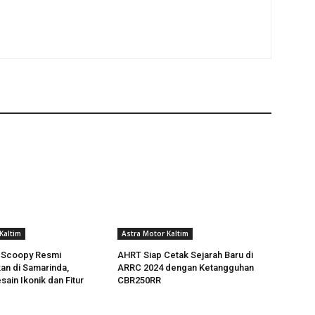
Kaltim
Astra Motor Kaltim
 Scoopy Resmi
AHRT Siap Cetak Sejarah Baru di
an di Samarinda,
ARRC 2024 dengan Ketangguhan
ain Ikonik dan Fitur
CBR250RR