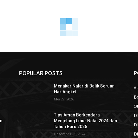
POPULAR POSTS
P
n
Menakar Nalar di Balik Seruan
As
Hak Angket
Be
Mei 22, 2026
O
D
Tips Aman Berkendara
an
Menjelang Libur Natal 2024 dan
D
Tahun Baru 2025
Di
Desember 25, 2024