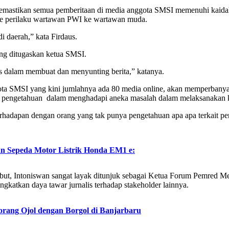
emastikan semua pemberitaan di media anggota SMSI memenuhi kaida
 kode perilaku wartawan PWI ke wartawan muda.
di daerah,” kata Firdaus.
ng ditugaskan ketua SMSI.
 dalam membuat dan menyunting berita,” katanya.
ta SMSI yang kini jumlahnya ada 80 media online, akan memperbany
 pengetahuan dalam menghadapi aneka masalah dalam melaksanakan kerj
berhadapan dengan orang yang tak punya pengetahuan apa apa terkait p
n Sepeda Motor Listrik Honda EM1 e:
 Intoniswan sangat layak ditunjuk sebagai Ketua Forum Pemred Medi
gkatkan daya tawar jurnalis terhadap stakeholder lainnya.
orang Ojol dengan Borgol di Banjarbaru