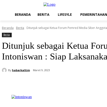
BERANDA
BERITA
LIFESYLE
PEMERINTAHA
Beranda
Berita
Ditunjuk sebagai Ketua Forum Pemred Media Siber Anggota SM
Berita
Ditunjuk sebagai Ketua Fo
Intoniswan : Siap Laksanak
By
habarkaltim
Maret 9, 2023
Share