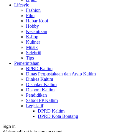
Lifesyle
Fashion
Film
Habar Kopi
Hobby
Kecantikan
K-Pop
Kuliner
Musik
Selebriti
Tips
Pemerintahan
BPBD Kaltim
Dinas Perpustakaan dan Arsip Kaltim
Dinkes Kaltim
Disnaker Kaltim
Dispora Kaltim
Pendidikan
Satpol PP Kaltim
Legislatif
DPRD Kaltim
DPRD Kota Bontang
Sign in
Welcome!
Log into your account