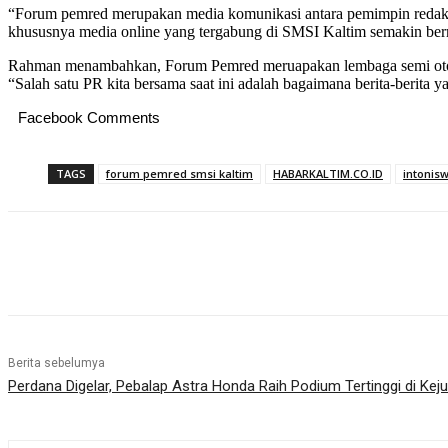
“Forum pemred merupakan media komunikasi antara pemimpin redaksi 
khususnya media online yang tergabung di SMSI Kaltim semakin ber
Rahman menambahkan, Forum Pemred meruapakan lembaga semi otonom 
“Salah satu PR kita bersama saat ini adalah bagaimana berita-berit
Facebook Comments
TAGS
forum pemred smsi kaltim
HABARKALTIM.CO.ID
intonis
Share
Berita sebelumya
Perdana Digelar, Pebalap Astra Honda Raih Podium Tertinggi di Kej