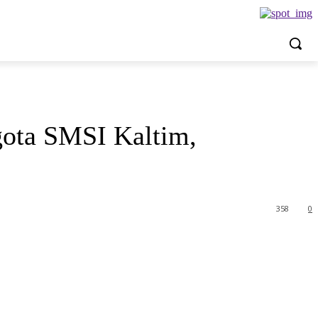
gota SMSI Kaltim,
358
0