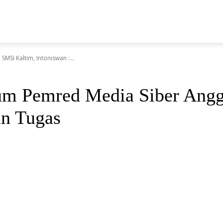
N
SI Kaltim, Intoniswan :...
rum Pemred Media Siber Ang
an Tugas