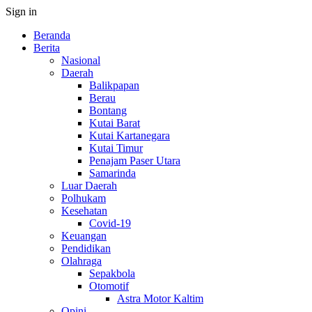
Sign in
Beranda
Berita
Nasional
Daerah
Balikpapan
Berau
Bontang
Kutai Barat
Kutai Kartanegara
Kutai Timur
Penajam Paser Utara
Samarinda
Luar Daerah
Polhukam
Kesehatan
Covid-19
Keuangan
Pendidikan
Olahraga
Sepakbola
Otomotif
Astra Motor Kaltim
Opini