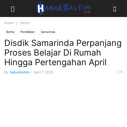
Home
Berita
Berita
Pendidikan
Samarinda
Disdik Samarinda Perpanjang
Proses Belajar Di Rumah
Hingga Pertengahan April
0
By
habarkaltim
-
April 7, 2020