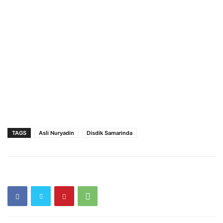
TAGS
Asli Nuryadin
Disdik Samarinda