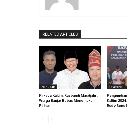
RELATED ARTICLES
Polhukam
Advetorial
Pilkada Kaltim, Rusbandi Masdjahri:
Pengundian
Warga Banjar Bebas Menentukan
Kaltim 2024
Pilihan
Rudy-Seno 