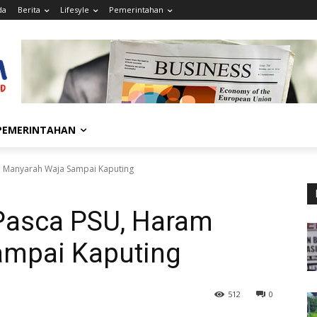
da
Berita
Lifesyle
Pemerintahan
PEMERINTAHAN
m Manyarah Waja Sampai Kaputing
Pasca PSU, Haram
ampai Kaputing
512
0