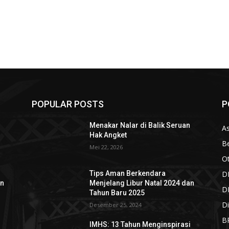
POPULAR POSTS
P
n
Menakar Nalar di Balik Seruan
As
Hak Angket
Be
Mei 22, 2026
O
D
Tips Aman Berkendara
an
Menjelang Libur Natal 2024 dan
D
Tahun Baru 2025
Di
Desember 25, 2024
B
i
IMHS: 13 Tahun Menginspirasi