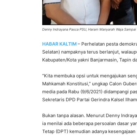
Denny Indrayana Pasca PSU, Haram Manyarah Waja Sampai
HABAR KALTIM
– Perhelatan pesta demokra
Selatan) nampaknya terus berlanjut, walaup
Kabupaten/Kota yakni Banjarmasin, Tapin da
“Kita membuka opsi untuk mengajukan seng
Mahkamah Konstitusi,” ungkap Calon Guber
media pada Rabu (9/6/2021) didampangi pas
Sekretaris DPD Partai Gerindra Kalsel Ilham
Bukan tanpa alasan. Menurut Denny Indray
ia menilai ada beberapa persoalan dasar yan
Tetap (DPT) kemudian adanya kesengajaan 