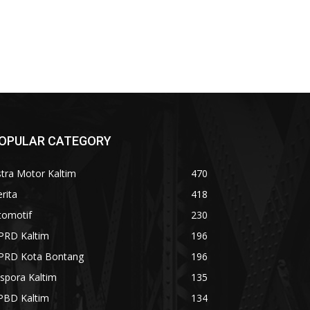
OPULAR CATEGORY
tra Motor Kaltim
470
rita
418
tomotif
230
PRD Kaltim
196
PRD Kota Bontang
196
spora Kaltim
135
PBD Kaltim
134