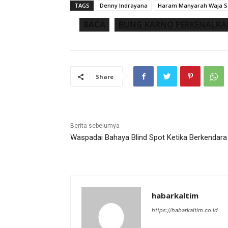
TAGS
Denny Indrayana
Haram Manyarah Waja S
BACA
BUNG KARNO PERKENALKAN
Share
Berita sebelumya
Waspadai Bahaya Blind Spot Ketika Berkendara
habarkaltim
https://habarkaltim.co.id