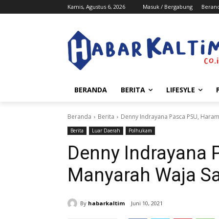
Kamis, Agustus 6, 2026
Masuk / Bergabung
Beran
BERANDA
BERITA
LIFESYLE
Beranda
Berita
Denny Indrayana Pasca PSU, Hara
Berita
Luar Daerah
Polhukam
Denny Indrayana 
Manyarah Waja S
By
habarkaltim
Juni 10, 2021