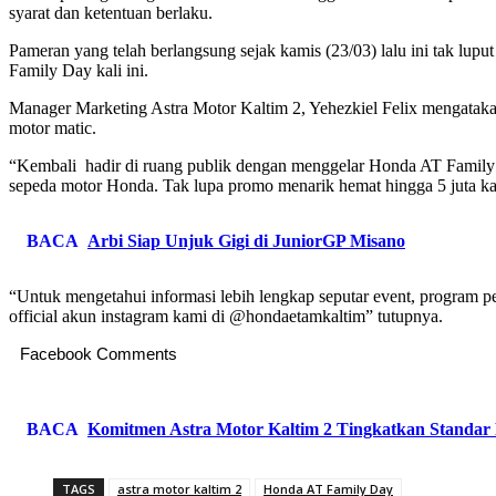
syarat dan ketentuan berlaku.
Pameran yang telah berlangsung sejak kamis (23/03) lalu ini tak luput
Family Day kali ini.
Manager Marketing Astra Motor Kaltim 2, Yehezkiel Felix mengataka
motor matic.
“Kembali hadir di ruang publik dengan menggelar Honda AT Family 
sepeda motor Honda. Tak lupa promo menarik hemat hingga 5 juta k
BACA
Arbi Siap Unjuk Gigi di JuniorGP Misano
“Untuk mengetahui informasi lebih lengkap seputar event, program pen
official akun instagram kami di @hondaetamkaltim” tutupnya.
Facebook Comments
BACA
Komitmen Astra Motor Kaltim 2 Tingkatkan Standar
TAGS
astra motor kaltim 2
Honda AT Family Day