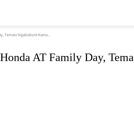
N
ay, Temani Ngabuburit Kamu...
r Honda AT Family Day, Tem