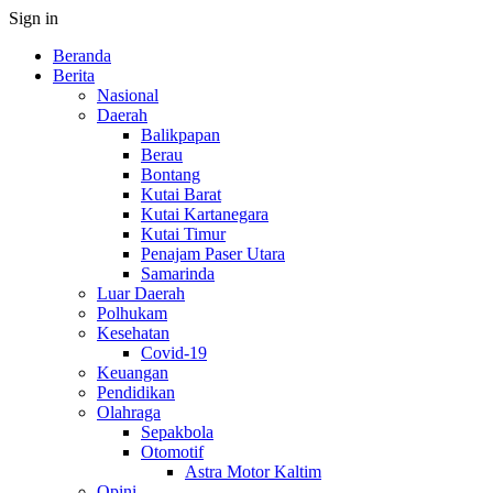
Sign in
Beranda
Berita
Nasional
Daerah
Balikpapan
Berau
Bontang
Kutai Barat
Kutai Kartanegara
Kutai Timur
Penajam Paser Utara
Samarinda
Luar Daerah
Polhukam
Kesehatan
Covid-19
Keuangan
Pendidikan
Olahraga
Sepakbola
Otomotif
Astra Motor Kaltim
Opini