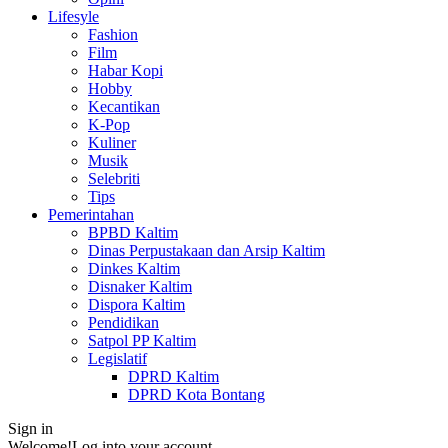
Lifesyle
Fashion
Film
Habar Kopi
Hobby
Kecantikan
K-Pop
Kuliner
Musik
Selebriti
Tips
Pemerintahan
BPBD Kaltim
Dinas Perpustakaan dan Arsip Kaltim
Dinkes Kaltim
Disnaker Kaltim
Dispora Kaltim
Pendidikan
Satpol PP Kaltim
Legislatif
DPRD Kaltim
DPRD Kota Bontang
Sign in
Welcome!
Log into your account