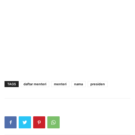
TAGS
daftar menteri
menteri
nama
presiden