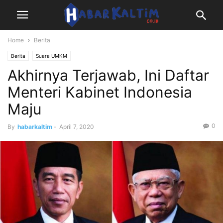
Home
Berita
Berita
Suara UMKM
Akhirnya Terjawab, Ini Daftar
Menteri Kabinet Indonesia
Maju
0
By
habarkaltim
-
April 7, 2020