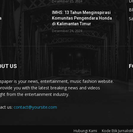
Di
Desember 25, 2024
B
i
IMHS: 13 Tahun Menginspirasi
a
Komunitas Pengendara Honda
S
di Kalimantan Timur
Desember 24, 2024
OUT US
F
paper is your news, entertainment, music fashion website.
rovide you with the latest breaking news and videos
ight from the entertainment industry.
act us:
contact@yoursite.com
Hubungi Kami
Kode Etik Jurnalisti