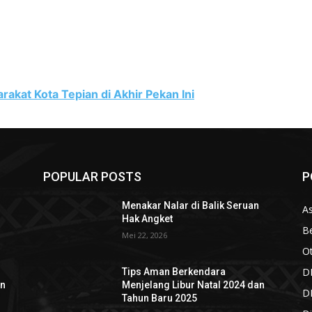
akat Kota Tepian di Akhir Pekan Ini
POPULAR POSTS
P
n
Menakar Nalar di Balik Seruan
As
Hak Angket
Be
Mei 22, 2026
O
D
Tips Aman Berkendara
an
Menjelang Libur Natal 2024 dan
D
Tahun Baru 2025