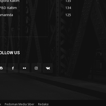
spora Kaltim
135
PBD Kaltim
134
amarinda
125
OLLOW US
k
Pedoman Media Siber
Redaksi