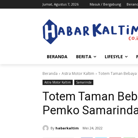
Jumat, Agustus 7, 2026
Masuk / Bergabung
Beran
BERANDA
BERITA
LIFESYLE
Beranda
Astra Motor Kaltim
Totem Taman Bebaya 
Astra Motor Kaltim
Samarinda
Totem Taman Beba
Pemko Samarind
By
habarkaltim
Mei 24, 2022