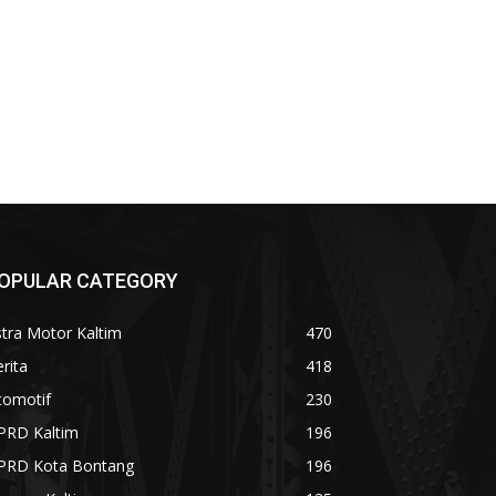
OPULAR CATEGORY
tra Motor Kaltim
470
rita
418
tomotif
230
PRD Kaltim
196
PRD Kota Bontang
196