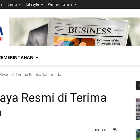
da
Berita
Lifesyle
Pemerintahan
PEMERINTAHAN
Resmi di Terima Pemko Samarinda
ya Resmi di Terima
a
580
0