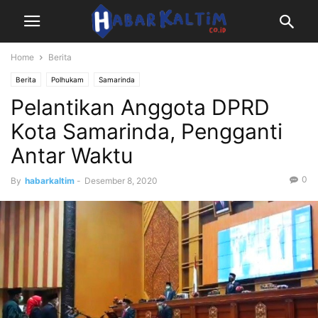
Home
Berita
Berita
Polhukam
Samarinda
Pelantikan Anggota DPRD
Kota Samarinda, Pengganti
Antar Waktu
0
By
habarkaltim
-
Desember 8, 2020