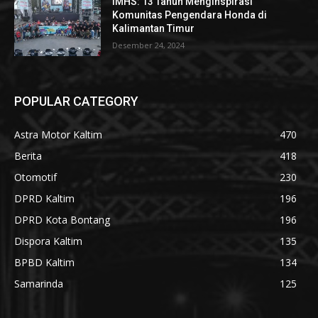
IMHS: 13 Tahun Menginspirasi
Komunitas Pengendara Honda di
Kalimantan Timur
Desember 24, 2024
POPULAR CATEGORY
Astra Motor Kaltim
470
Berita
418
Otomotif
230
DPRD Kaltim
196
DPRD Kota Bontang
196
Dispora Kaltim
135
BPBD Kaltim
134
Samarinda
125