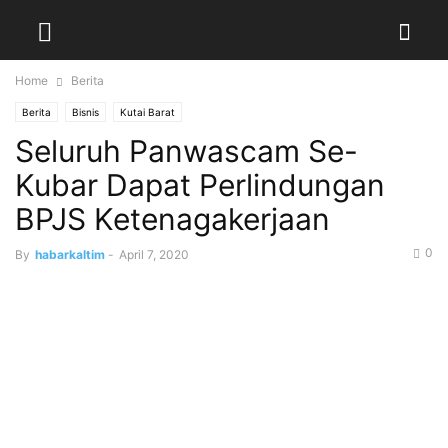
Home
Berita
Berita
Bisnis
Kutai Barat
Seluruh Panwascam Se-
Kubar Dapat Perlindungan
BPJS Ketenagakerjaan
0
By
habarkaltim
-
April 7, 2020