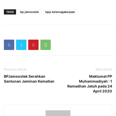
TAGS
bp jamsostek
bpjs ketenagakerjaan
Previous article
Next article
BPJamsostek Serahkan
Maklumat PP
Santunan Jaminan Kematian
Muhammadiyah : 1
Ramadhan Jatuh pada 24
April 2020